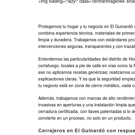
<img loading=\"lazy\" class='centrarimagenes' src
Protegemos tu hogar y tu negocio en El Guinardó c
combina experiencia técnica, materiales de primer
limpia y duradera. Trabajamos con estándares prof
intervenciones seguras, transparentes y con trazab
Entendemos las particularidades del distrito de 
cortafuego, locales a pie de calle en vías como la
eso no aplicamos recetas genéricas; realizamos un
explicaciones claras. Y es que la seguridad empieza 
tu negocio está en zona de cierre metálico, cada 
Además, trabajamos con marcas de alto rendimiento
invasivas en aperturas y una instalación limpia que
cerradura certificada, con llaves patentadas si l
convierte en un proceso, no solo en un producto.
Cerrajeros en El Guinardó con respue