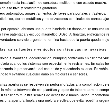
bombín hasta instalación de cerradura multipunto con escudo macizo.
de alto nivel y protectores giratorios.
ero automático, amaestramientos de llaves para portales y trasteros.
ipánico, cierres metálicos y motorizaciones con finales de carrera aju
 por ejemplo, abrimos una puerta blindada sin daños en 15 minutos uti
llave patentada y escudo magnético DiSec. Al finalizar, entregamos re
 verdadero servicio urgente no termina hasta que la puerta queda mejo
as, cajas fuertes y vehículos con técnicas no invasivas
ogía avanzada: decodificación, bumping controlado en cilindros vulnera
n guiada cuando los sistemas son especialmente resistentes. En cajas f
izando la preservación del contenido y el acabado exterior. En vehículo
ularidad y evitando cualquier daño en molduras o sensores.
s aperturas se resuelven sin perforar gracias a la combinación de e
 la mínima intervención con plantillas y topes de taladro para no comp
i tu cilindro muestra señales de desgaste o manipulación, recomendam
 es una apertura limpia y una mejora efectiva que evita repetir la urgen