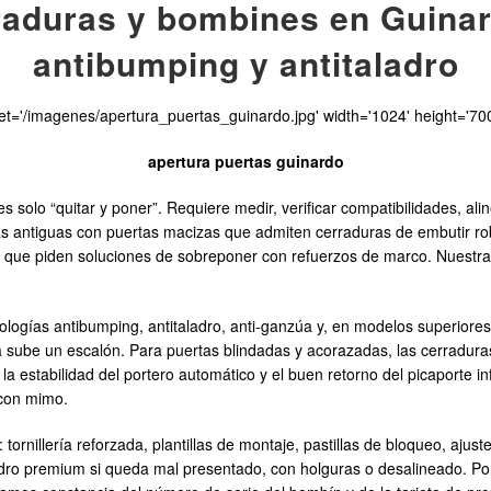
aduras y bombines en Guinar
antibumping y antitaladro
set='/imagenes/apertura_puertas_guinardo.jpg' width='1024' height='700
apertura puertas guinardo
solo “quitar y poner”. Requiere medir, verificar compatibilidades, ali
as antiguas con puertas macizas que admiten cerraduras de embutir r
que piden soluciones de sobreponer con refuerzos de marco. Nuestra pri
logías antibumping, antitaladro, anti-ganzúa y, en modelos superiores,
ia sube un escalón. Para puertas blindadas y acorazadas, las cerraduras
a estabilidad del portero automático y el buen retorno del picaporte i
 con mimo.
rnillería reforzada, plantillas de montaje, pastillas de bloqueo, ajust
ndro premium si queda mal presentado, con holguras o desalineado. Por