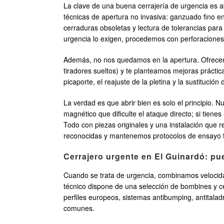
La clave de una buena cerrajería de urgencia es ab
técnicas de apertura no invasiva: ganzuado fino e
cerraduras obsoletas y lectura de tolerancias para 
urgencia lo exigen, procedemos con perforaciones
Además, no nos quedamos en la apertura. Ofrecemo
tiradores sueltos) y te planteamos mejoras práctic
picaporte, el reajuste de la pletina y la sustituc
La verdad es que abrir bien es solo el principio. 
magnético que dificulte el ataque directo; si tienes
Todo con piezas originales y una instalación que
reconocidas y mantenemos protocolos de ensayo tras 
Cerrajero urgente en El Guinardó: pu
Cuando se trata de urgencia, combinamos velocidad
técnico dispone de una selección de bombines y c
perfiles europeos, sistemas antibumping, antitalad
comunes.