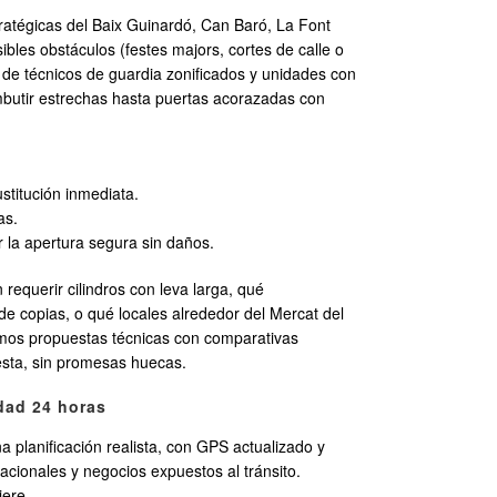
ratégicas del Baix Guinardó, Can Baró, La Font
bles obstáculos (festes majors, cortes de calle o
 de técnicos de guardia zonificados y unidades con
mbutir estrechas hasta puertas acorazadas con
titución inmediata.
as.
 la apertura segura sin daños.
requerir cilindros con leva larga, qué
e copias, o qué locales alrededor del Mercat del
amos propuestas técnicas con comparativas
nesta, sin promesas huecas.
dad 24 horas
planificación realista, con GPS actualizado y
acionales y negocios expuestos al tránsito.
iere.