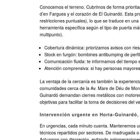
Conocemos el terreno. Cubrimos de forma priorita
d’en Fargues y el corazón de El Guinardó. Esta pro
restricciones puntuales), lo que se traduce en un
herramienta específica según el tipo de puerta m
multipunto).
Cobertura dinámica: priorizamos avisos con rie
Stock en furgón: bombines antibumping de perfi
Comunicación fluida: te informamos del tiempo es
Atención comprensiva: si hay personas mayores,
La ventaja de la cercanía es también la experienci
comunidades cerca de la Av. Mare de Déu de Monts
Guinardó demandan cierres metálicos con motores 
objetivas para facilitar la toma de decisiones del
Intervención urgente en Horta-Guinardó,
En urgencias, cada minuto cuenta. Mantenemos una
técnicos repartidos por sectores. De madrugada o e
Actuamos con discreción, evitando aglomeraciones 