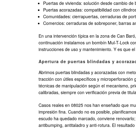
Puertas de vivienda: solución desde cambio de 
Puertas acorazadas: compatibilidad con cilindros 
Comunidades: cierrapuertas, cerraduras de port
Comercios: cerraduras de sobreponer, barras ant
En una intervención típica en la zona de Can Baró,
continuación instalamos un bombín Mul-T-Lock con 
instrucciones de uso y mantenimiento. Y es que el
Apertura de puertas blindadas y acorazad
Abrimos puertas blindadas y acorazadas con metodol
tracción con útiles específicos y microperforació
técnicas de manipulación según el mecanismo, prior
calibradas, siempre con verificación previa de tit
Casos reales en 08025 nos han enseñado que mucha
impresión fina. Cuando no es posible, planificamos
escudo ha quedado marcado, conviene renovarlo; s
antibumping, antitaladro y anti-rotura. El resultado