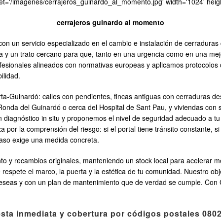
set='/imagenes/cerrajeros_guinardo_al_momento.jpg' width='1024' heigh
cerrajeros guinardo al momento
on un servicio especializado en el cambio e instalación de cerraduras 
a y un trato cercano para que, tanto en una urgencia como en una mejo
esionales alineados con normativas europeas y aplicamos protocolos d
ilidad.
Horta-Guinardó: calles con pendientes, fincas antiguas con cerraduras
 Ronda del Guinardó o cerca del Hospital de Sant Pau, y viviendas con sa
 diagnóstico in situ y proponemos el nivel de seguridad adecuado a tu 
por la comprensión del riesgo: si el portal tiene tránsito constante, si 
caso exige una medida concreta.
 y recambios originales, manteniendo un stock local para acelerar mo
 respete el marco, la puerta y la estética de tu comunidad. Nuestro obje
o deseas y con un plan de mantenimiento que de verdad se cumple. Con 
sta inmediata y cobertura por códigos postales 080