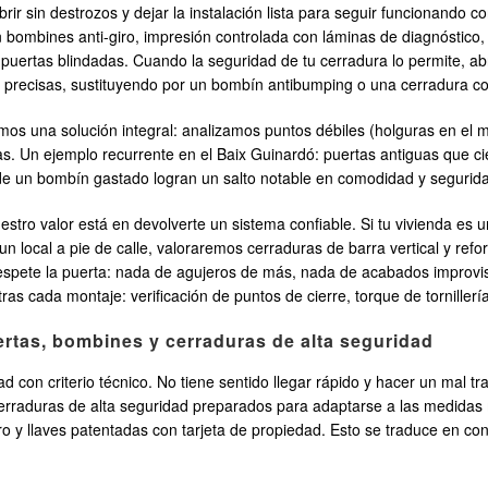
rir sin destrozos y dejar la instalación lista para seguir funcionando
n bombines anti-giro, impresión controlada con láminas de diagnóstico
puertas blindadas. Cuando la seguridad de tu cerradura lo permite, abrim
 precisas, sustituyendo por un bombín antibumping o una cerradura co
s una solución integral: analizamos puntos débiles (holguras en el m
as. Un ejemplo recurrente en el Baix Guinardó: puertas antiguas que c
ión de un bombín gastado logran un salto notable en comodidad y segurid
Nuestro valor está en devolverte un sistema confiable. Si tu vivienda e
 un local a pie de calle, valoraremos cerraduras de barra vertical y ref
 respete la puerta: nada de agujeros de más, nada de acabados improv
cada montaje: verificación de puntos de cierre, torque de tornillería, t
ertas, bombines y cerraduras de alta seguridad
 con criterio técnico. No tiene sentido llegar rápido y hacer un mal 
erraduras de alta seguridad preparados para adaptarse a las medidas
ro y llaves patentadas con tarjeta de propiedad. Esto se traduce en con