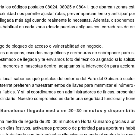
ria los códigos postales 08024, 08025 y 08041, que abarcan zonas est
ximidad nos permite ajustar rutas, prever aparcamiento y anticipar posi
a llegada más ágil cuando realmente lo necesitas. Además, disponemos
ás habitual en cada zona (desde puertas antiguas con cerraduras de e
sgo de bloqueo de acceso o vulnerabilidad en negocio.
les europeos, escudos magnéticos y cerraduras de sobreponer para sus
timado de llegada y te enviamos foto del técnico asignado si lo solicit
 menores o mascotas dentro, adaptamos la intervención para acelerar
a local: sabemos qué portales del entorno del Parc del Guinardó suelen 
errat prefieren amaestramientos de llaves para minimizar el número d
fiables. Y sí, si coordinamos con administradores de fincas, present
 vecindario. Nuestro compromiso es darte una seguridad funcional y ho
 Barcelona: llegada media en 20–30 minutos y disponibili
 media de llegada de 20–30 minutos en Horta-Guinardó gracias a una 
n días festivos, activamos protocolo de prioridad para aperturas habit
y trabajando con herramientas silenciosas cuando el contexto lo requ